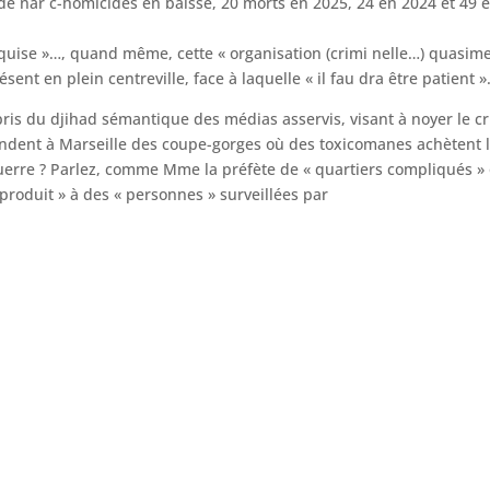
e nar c-homicides en baisse, 20 morts en 2025, 24 en 2024 et 49 
rquise »…, quand même, cette « organisation (crimi nelle…) quasim
ent en plein centreville, face à laquelle « il fau dra être patient 
mpris du djihad sémantique des médias asservis, visant à noyer le c
ondent à Marseille des coupe-gorges où des toxicomanes achètent 
erre ? Parlez, comme Mme la préfète de « quartiers compliqués »
roduit » à des « personnes » surveillées par