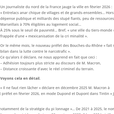
Un journaliste du nord de la France jauge la ville en février 2026 :
« Entrelacs anar chique de villages et de grands-ensembles… Hors
dépense publique et milliards des stupé fiants, peu de ressource
Marseillais à 70% éligibles au logement social…
À 25% sous le seuil de pauvreté… Bref, « une ville du tiers-monde 
frappée d’une « mexicanisation de la cri minalité ».
Or le même mois, le nouveau préfet des Bouches-du-Rhône « fait 
bilan dans la lutte contre le narcotrafic ».
Ce qu’alors il déclare, ne nous apprend en fait que ceci :
– Adhésion toujours plus stricte au discours de M. Macron,
– Distance croissante d’avec le réel criminel du terrain.
Voyons cela en détail.
« Il ne faut rien lâcher » déclare en décembre 2025 M. Macron à
nt préfet en février 2026, en mode Dupond et Dupont dans Tintin « 
if, notamment de la stratégie du pi lonnage »… De 2021 à 2025, le n