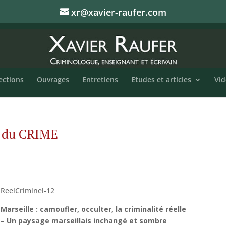
xr@xavier-raufer.com
ections
Ouvrages
Entretiens
Etudes et articles
Vid
 du CRIME
ReelCriminel-12
Marseille : camoufler, occulter, la criminalité réelle
– Un paysage marseillais inchangé et sombre