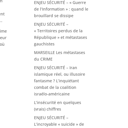
en
ENJEU SÉCURITÉ – « Guerre
de l’Information » : quand le
ent
brouillard se dissipe
»…
ENJEU SÉCURITÉ –
« Territoires perdus de la
rime
République » et métastases
leur
gauchistes
 où
MARSEILLE Les métastases
du CRIME
ENJEU SÉCURITÉ – Iran
islamique réel, ou illusoire
fantasme ? L’inquiétant
combat de la coalition
israélo-américaine
L’insécurité en quelques
(vrais) chiffres
ENJEU SÉCURITÉ –
L’incroyable « suicide » de