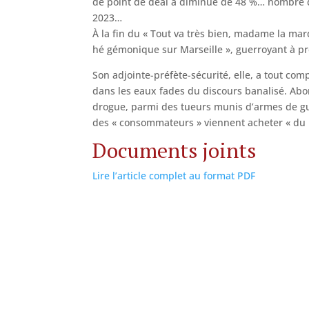
de point de deal a diminué de 48 %… nombre d
2023…
À la fin du « Tout va très bien, madame la ma
hé gémonique sur Marseille », guerroyant à prés
Son adjointe-préfète-sécurité, elle, a tout co
dans les eaux fades du discours banalisé. Ab
drogue, parmi des tueurs munis d’armes de gu
des « consommateurs » viennent acheter « du p
Documents joints
Lire l’article complet au format PDF