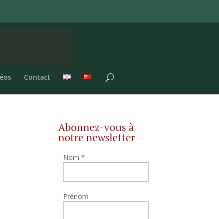
éos
Contact
Abonnez-vous à
notre newsletter
Nom
*
Prénom