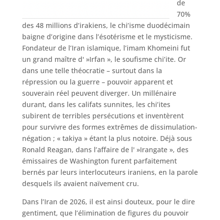
de
70%
des 48 millions d’irakiens, le chi’isme duodécimain
baigne d’origine dans l’ésotérisme et le mysticisme.
Fondateur de l’Iran islamique, l’imam Khomeini fut
un grand maître d' »Irfan », le soufisme chi’ite. Or
dans une telle théocratie – surtout dans la
répression ou la guerre – pouvoir apparent et
souverain réel peuvent diverger. Un millénaire
durant, dans les califats sunnites, les chi’ites
subirent de terribles persécutions et inventèrent
pour survivre des formes extrêmes de dissimulation-
négation ; « takiya » étant la plus notoire. Déjà sous
Ronald Reagan, dans l’affaire de l' »Irangate », des
émissaires de Washington furent parfaitement
bernés par leurs interlocuteurs iraniens, en la parole
desquels ils avaient naïvement cru.
Dans l’Iran de 2026, il est ainsi douteux, pour le dire
gentiment, que l’élimination de figures du pouvoir