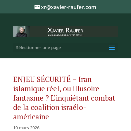
xr@xavier-raufer.com
Sélectionner une page
ENJEU SÉCURITÉ – Iran
islamique réel, ou illusoire
fantasme ? L’inquiétant combat
de la coalition israélo-
américaine
10 mars 2026