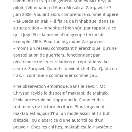
command in Iraq ») le général Stanley McChrystal
pilote l’élimination d’Abou Musab al-Zarqawi, le 7
juin 2006. Voulant alors comprendre comment opère
« al-Qaïda en Irak », il flaire de l’inhabituel dans sa
structuration – inhabituel bien sûr, par rapport à ce
qu’il juge être la norme d’un groupe terroriste –
exemple, l’IRA. Pour lui, le groupe-Zarqawi est
« moins un réseau combattant hiérarchique, qu’une
constellation de guerriers, fonctionnant par
observance de leurs relations et réputations. Au
centre, Zarqawi. Quand il devient chef d’al-Qaïda en
Irak, il continue à commander comme ça ».
Fine observation empirique. Sans le savoir, Mc
Chrystal révèle le dispositif maktabi, de Maktab,
école ancestrale où s’apprend le Coran et des
rudiments de lecture-écriture. Plus largement,
maktab est aujourd’hui un mode associatif à but
d’étude ; ou d’exercice d’une autorité ou d’un
pouvoir. Chez les chi’ites, maktab est le « système