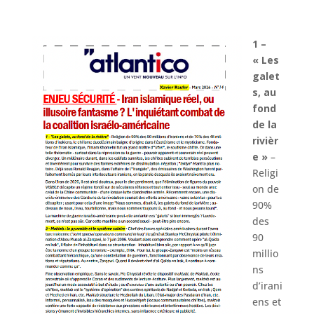
1 –
« Les
galet
s, au
fond
de la
rivièr
e »
–
Religi
on de
90%
des
90
millio
ns
d’irani
ens et