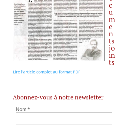
c
u
m
e
n
ts
jo
in
ts
Lire l’article complet au format PDF
Abonnez-vous à notre newsletter
Nom
*