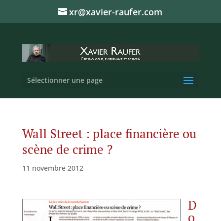
xr@xavier-raufer.com
Sélectionner une page
Wall Street : place financière ou
scène de crime ?
11 novembre 2012
D
o