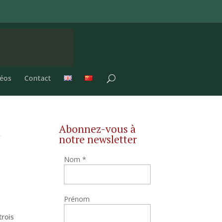
éos
Contact
Abonnez-vous à
d
notre newsletter
Nom
*
Prénom
trois