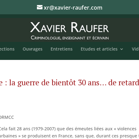
xr@xavier-raufer.com
ections
Ouvrages
Entretiens
Etudes et articles
Vid
 : la guerre de bientôt 30 ans… de retar
DRMCC
Cela fait 28 ans (1979-2007) que des émeutes liées aux « violences
urbaines » se produisent en France, sans que, durant ces presque 