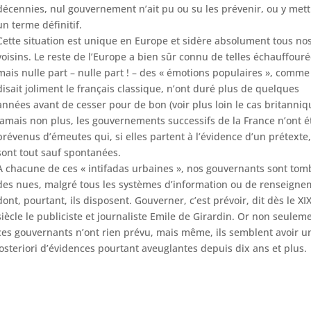
décennies, nul gouvernement n’ait pu ou su les prévenir, ou y mett
un terme définitif.
Cette situation est unique en Europe et sidère absolument tous no
voisins. Le reste de l’Europe a bien sûr connu de telles échauffour
mais nulle part – nulle part ! – des « émotions populaires », comme
disait joliment le français classique, n’ont duré plus de quelques
années avant de cesser pour de bon (voir plus loin le cas britanniq
Jamais non plus, les gouvernements successifs de la France n’ont é
prévenus d’émeutes qui, si elles partent à l’évidence d’un prétexte
sont tout sauf spontanées.
A chacune de ces « intifadas urbaines », nos gouvernants sont tom
des nues, malgré tous les systèmes d’information ou de renseign
dont, pourtant, ils disposent. Gouverner, c’est prévoir, dit dès le XI
siècle le publiciste et journaliste Emile de Girardin. Or non seulem
ces gouvernants n’ont rien prévu, mais même, ils semblent avoir u
steriori d’évidences pourtant aveuglantes depuis dix ans et plus.