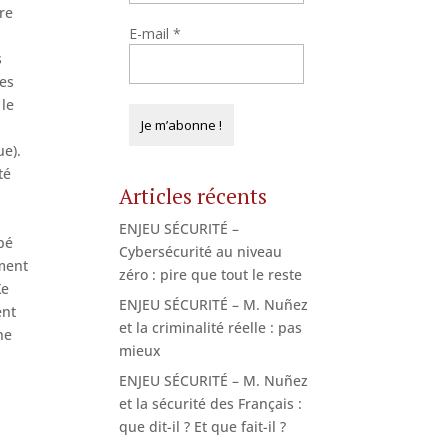
re
E-mail
*
s
ées
 le
ue).
té
Articles récents
,
ENJEU SÉCURITÉ –
bé
Cybersécurité au niveau
ement
zéro : pire que tout le reste
Xe
ENJEU SÉCURITÉ – M. Nuñez
ent
et la criminalité réelle : pas
ne
mieux
ENJEU SÉCURITÉ – M. Nuñez
et la sécurité des Français :
que dit-il ? Et que fait-il ?