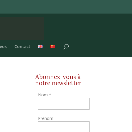
éos
Contact
Abonnez-vous à
notre newsletter
Nom
*
Prénom