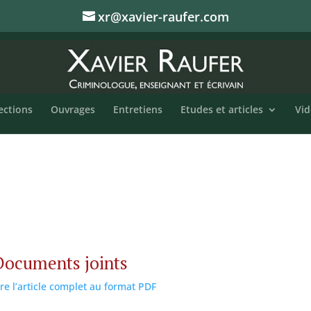
xr@xavier-raufer.com
ections
Ouvrages
Entretiens
Etudes et articles
Vid
Documents joints
ire l’article complet au format PDF