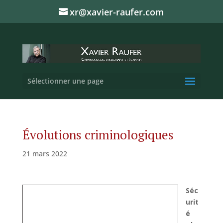
xr@xavier-raufer.com
Sélectionner une page
Évolutions criminologiques
21 mars 2022
Séc
urit
é