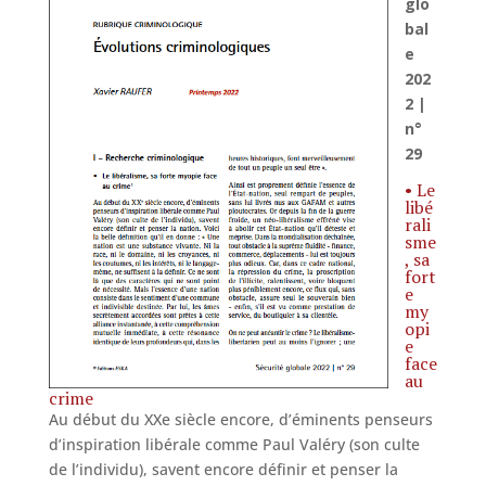
glo
bal
e
202
2 |
n°
29
• Le
libé
rali
sme
, sa
fort
e
my
opi
e
face
au
crime
Au début du XXe siècle encore, d’éminents penseurs
d’inspiration libérale comme Paul Valéry (son culte
de l’individu), savent encore définir et penser la