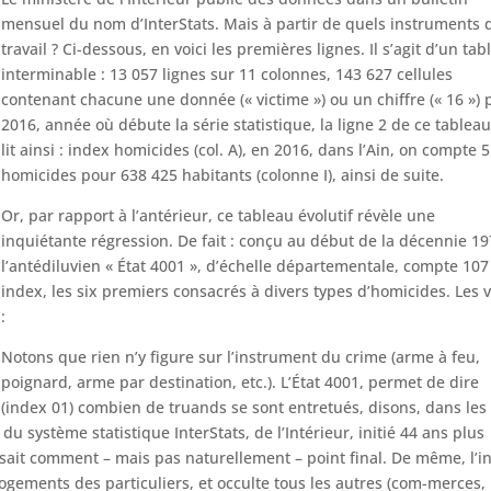
mensuel du nom d’InterStats. Mais à partir de quels instruments 
travail ? Ci-dessous, en voici les premières lignes. Il s’agit d’un ta
interminable : 13 057 lignes sur 11 colonnes, 143 627 cellules
contenant chacune une donnée (« victime ») ou un chiffre (« 16 ») 
2016, année où débute la série statistique, la ligne 2 de ce tableau
lit ainsi : index homicides (col. A), en 2016, dans l’Ain, on compte 5
homicides pour 638 425 habitants (colonne I), ainsi de suite.
Or, par rapport à l’antérieur, ce tableau évolutif révèle une
inquiétante régression. De fait : conçu au début de la décennie 19
l’antédiluvien « État 4001 », d’échelle départementale, compte 107
index, les six premiers consacrés à divers types d’homicides. Les v
:
Notons que rien n’y figure sur l’instrument du crime (arme à feu,
poignard, arme par destination, etc.). L’État 4001, permet de dire
(index 01) combien de truands se sont entretués, disons, dans les
du système statistique InterStats, de l’Intérieur, initié 44 ans plus
ne sait comment – mais pas naturellement – point final. De même, l’i
ogements des particuliers, et occulte tous les autres (com-merces,