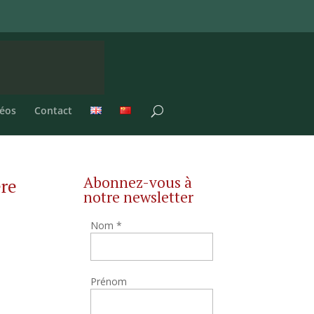
éos
Contact
Abonnez-vous à
ère
notre newsletter
Nom
*
Prénom