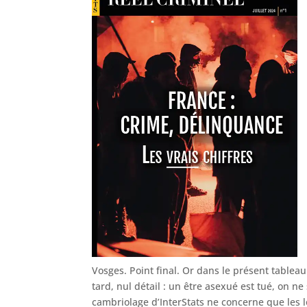
Vosges. Point final. Or dans le présent tableau 
tard, nul détail : un être asexué est tué, on 
cambriolage d’InterStats ne concerne que les l