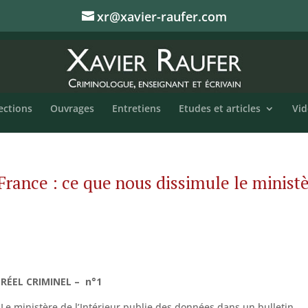
xr@xavier-raufer.com
ections
Ouvrages
Entretiens
Etudes et articles
Vid
 France : ce que nous dissimule le minist
RÉEL CRIMINEL – n°1
Le ministère de l’Intérieur publie des données dans un bulletin