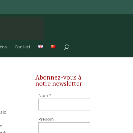
éos
Contact
Abonnez-vous à
notre newsletter
Nom
*
paix
Prénom
le
ards,