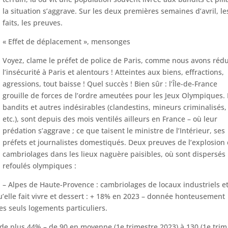
la situation s’aggrave. Sur les deux premières semaines d’avril, le
faits, les preuves.
« Effet de déplacement », mensonges
Voyez, clame le préfet de police de Paris, comme nous avons rédu
l’insécurité à Paris et alentours ! Atteintes aux biens, effractions,
agressions, tout baisse ! Quel succès ! Bien sûr : l’Île-de-France
grouille de forces de l’ordre ameutées pour les Jeux Olympiques. 
bandits et autres indésirables (clandestins, mineurs criminalisés,
etc.), sont depuis des mois ventilés ailleurs en France – où leur
prédation s’aggrave ; ce que taisent le ministre de l’Intérieur, ses
préfets et journalistes domestiqués. Deux preuves de l’explosion
cambriolages dans les lieux naguère paisibles, où sont dispersés 
refoulés olympiques :
– Alpes de Haute-Provence : cambriolages de locaux industriels e
’elle fait vivre et dessert : + 18% en 2023 – donnée honteusement
les seuls logements particuliers.
de plus 44% – de 90 en moyenne (1e trimestre 2023) à 130 (1e trim