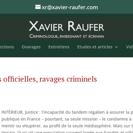
xr@xavier-raufer.com
ections
Ouvrages
Entretiens
Etudes et articles
Vid
officielles, ravages criminels
INTÉRIEUR, Justice : l’incapacité du tandem régalien à assurer la 
publique en France – pourtant, sa seule mission – le condamne à
mentir ou vitupérer, au profit de la seule médiasphère. Mais sur 
terrain, là où vit une population souvent livrée aux bandits et pill