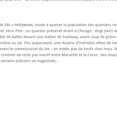
te XXL »-Hollywood, vouée à apaiser la population des quartiers no
inel, zéro. Pire : un quartier préservé virant à Chicago : vingt jours 
blé de balles devant une station de tramway, avant coup de grâce
hnikov au sol. Peu auparavant, une dizaine d’individus vêtus de noi
devant le commissariat du IIIe – en mode, pas de keufs chez nous. 
u criminel ne reste pas inactif entre Marseille et la Corse : des enq
certains policiers ou magistrats…