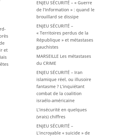
ENJEU SÉCURITÉ – « Guerre
de l’Information » : quand le
brouillard se dissipe
ENJEU SÉCURITÉ –
rd-
« Territoires perdus de la
après
République » et métastases
 de
gauchistes
r et
MARSEILLE Les métastases
Mais
du CRIME
uêtes
ENJEU SÉCURITÉ – Iran
islamique réel, ou illusoire
fantasme ? L’inquiétant
combat de la coalition
israélo-américaine
L’insécurité en quelques
(vrais) chiffres
ENJEU SÉCURITÉ –
L’incroyable « suicide » de