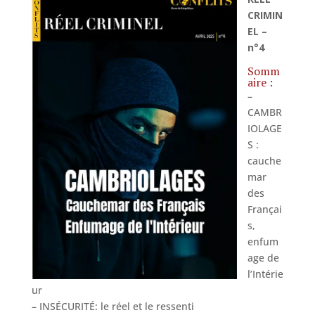
CRIMIN
EL –
n°4
Somm
aire :
–
CAMBR
IOLAGE
S :
cauche
mar
des
Françai
s,
enfum
age de
l’Intérie
ur
– INSÉCURITÉ: le réel et le ressenti