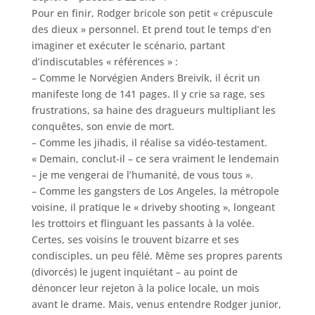
Pour en finir, Rodger bricole son petit « crépuscule
des dieux » personnel. Et prend tout le temps d’en
imaginer et exécuter le scénario, partant
d’indiscutables « références » :
– Comme le Norvégien Anders Breivik, il écrit un
manifeste long de 141 pages. Il y crie sa rage, ses
frustrations, sa haine des dragueurs multipliant les
conquêtes, son envie de mort.
– Comme les jihadis, il réalise sa vidéo-testament.
« Demain, conclut-il – ce sera vraiment le lendemain
– je me vengerai de l’humanité, de vous tous ».
– Comme les gangsters de Los Angeles, la métropole
voisine, il pratique le « driveby shooting », longeant
les trottoirs et flinguant les passants à la volée.
Certes, ses voisins le trouvent bizarre et ses
condisciples, un peu fêlé. Même ses propres parents
(divorcés) le jugent inquiétant – au point de
dénoncer leur rejeton à la police locale, un mois
avant le drame. Mais, venus entendre Rodger junior,