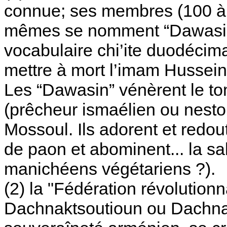
connue; ses membres (100 à 
mêmes se nomment “Dawasin”;
vocabulaire chi’ite duodécima
mettre à mort l’imam Hussein,
Les “Dawasin” vénèrent le to
(prêcheur ismaélien ou nestor
Mossoul. Ils adorent et redo
de paon et abominent... la s
manichéens végétariens ?).
(2) la "Fédération révolution
Dachnaktsoutioun ou Dachna